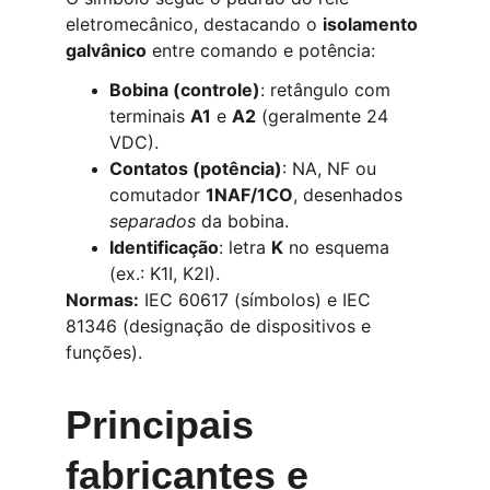
eletromecânico, destacando o 
isolamento 
galvânico
 entre comando e potência:
Bobina (controle)
: retângulo com 
terminais 
A1
 e 
A2
 (geralmente 24 
VDC).
Contatos (potência)
: NA, NF ou 
comutador 
1NAF/1CO
, desenhados 
separados
 da bobina.
Identificação
: letra 
K
 no esquema 
(ex.: K1I, K2I).
Normas:
 IEC 60617 (símbolos) e IEC 
81346 (designação de dispositivos e 
funções).
Principais 
fabricantes e 