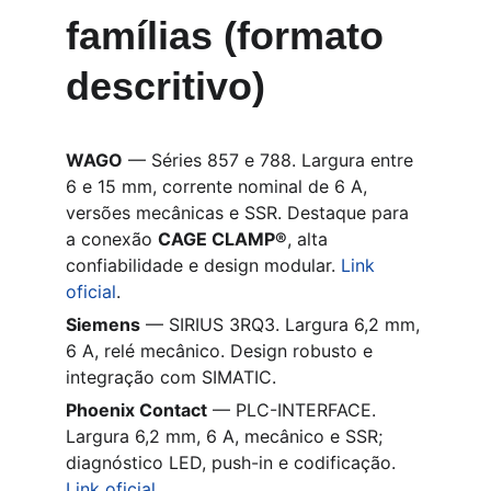
famílias (formato 
descritivo)
WAGO
 — Séries 857 e 788. Largura entre 
6 e 15 mm, corrente nominal de 6 A, 
versões mecânicas e SSR. Destaque para 
a conexão 
CAGE CLAMP®
, alta 
confiabilidade e design modular. 
Link 
oficial
.
Siemens
 — SIRIUS 3RQ3. Largura 6,2 mm, 
6 A, relé mecânico. Design robusto e 
integração com SIMATIC.
Phoenix Contact
 — PLC-INTERFACE. 
Largura 6,2 mm, 6 A, mecânico e SSR; 
diagnóstico LED, push-in e codificação. 
Link oficial
.